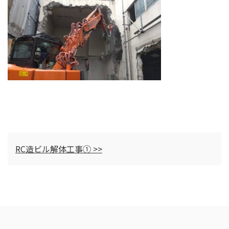
RC造ビル解体工事① >>