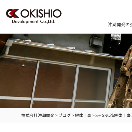
沖潮開発の
株式会社沖潮開発
>
ブログ
>
解体工事
>
S＋SRC造解体工事