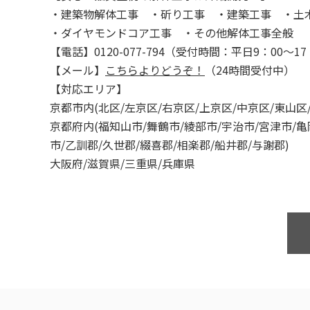
・建築物解体工事 ・斫り工事 ・建築工事 ・土
・ダイヤモンドコア工事 ・その他解体工事全般
【電話】0120-077-794（受付時間：平日9：00～17
【メール】
こちらよりどうぞ！
（24時間受付中）
【対応エリア】
京都市内(北区/左京区/右京区/上京区/中京区/東山区
京都府内(福知山市/舞鶴市/綾部市/宇治市/宮津市/亀
市/乙訓郡/久世郡/綴喜郡/相楽郡/船井郡/与謝郡)
大阪府/滋賀県/三重県/兵庫県