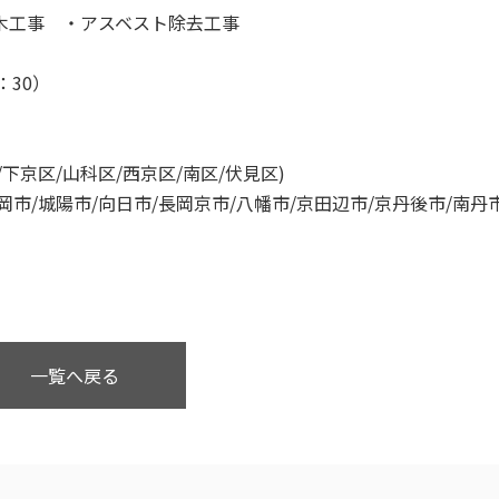
木工事 ・アスベスト除去工事
：30）
/下京区/山科区/西京区/南区/伏見区)
岡市/城陽市/向日市/長岡京市/八幡市/京田辺市/京丹後市/南丹
一覧へ戻る