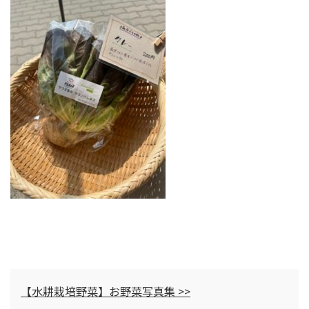
【水耕栽培野菜】お野菜写真集 >>