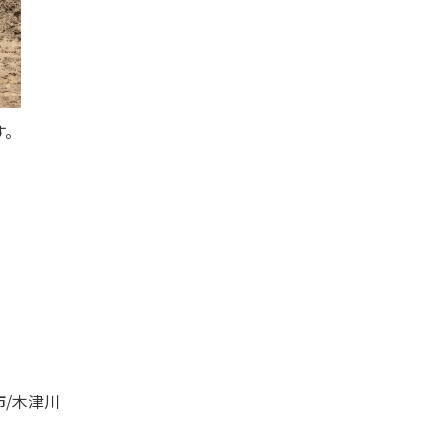
す。
市/木津川