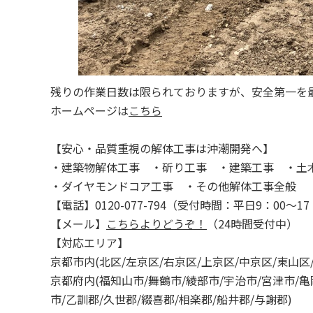
残りの作業日数は限られておりますが、安全第一を
ホームページは
こちら
【安心・品質重視の解体工事は沖潮開発へ】
・建築物解体工事 ・斫り工事 ・建築工事 ・土
・ダイヤモンドコア工事 ・その他解体工事全般
【電話】0120-077-794（受付時間：平日9：00～17
【メール】
こちらよりどうぞ！
（24時間受付中）
【対応エリア】
京都市内(北区/左京区/右京区/上京区/中京区/東山区
京都府内(福知山市/舞鶴市/綾部市/宇治市/宮津市/亀
市/乙訓郡/久世郡/綴喜郡/相楽郡/船井郡/与謝郡)