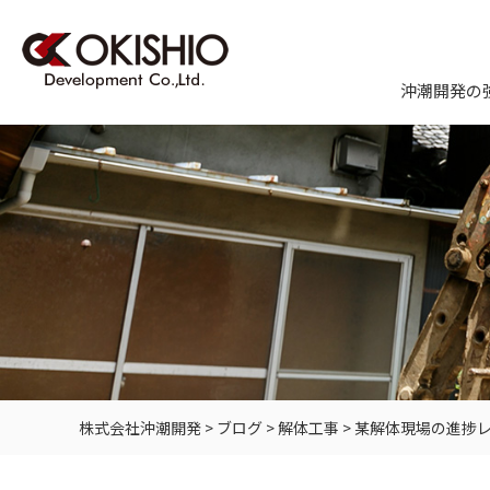
沖潮開発の
株式会社沖潮開発
>
ブログ
>
解体工事
>
某解体現場の進捗