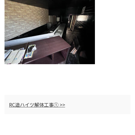
RC造ハイツ解体工事① >>