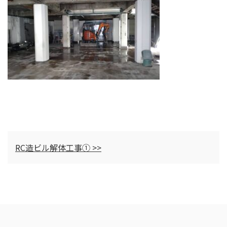
RC造ビル解体工事① >>