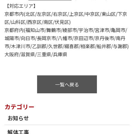
【対応エリア】
京都市内(北区/左京区/右京区/上京区/中京区/東山区/下京
区/山科区/西京区/南区/伏見区)
京都府内(福知山市/舞鶴市/綾部市/宇治市/宮津市/亀岡市/
城陽市/向日市/長岡京市/八幡市/京田辺市/京丹後市/南丹
市/木津川市/乙訓郡/久世郡/綴喜郡/相楽郡/船井郡/与謝郡)
大阪府/滋賀県/三重県/兵庫県
一覧へ戻る
カテゴリー
お知らせ
解体工事