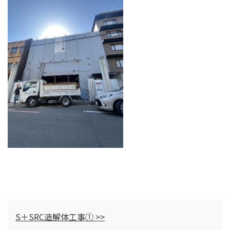
S＋SRC造解体工事① >>