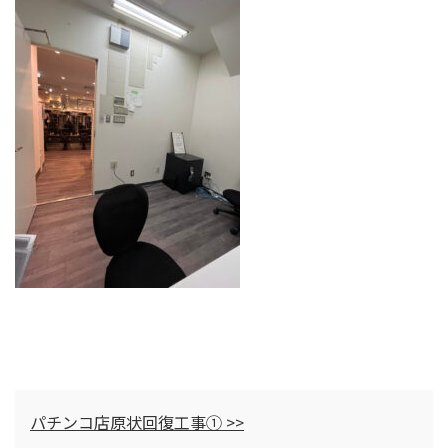
パチンコ店原状回復工事① >>