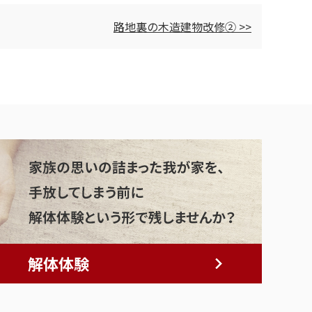
路地裏の木造建物改修② >>
解体体験