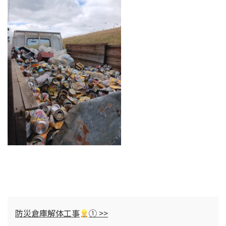
防災倉庫解体工事
① >>