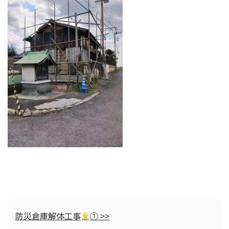
防災倉庫解体工事
① >>