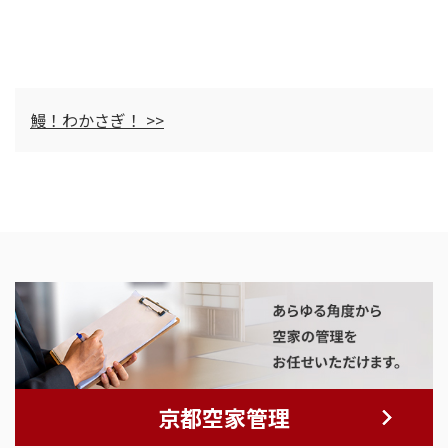
鰻！わかさぎ！ >>
京都空家管理