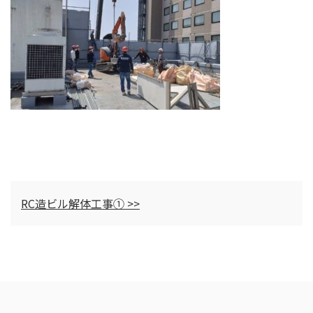
RC造ビル解体工事① >>