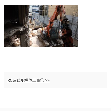
RC造ビル解体工事① >>