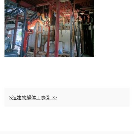
S造建物解体工事② >>