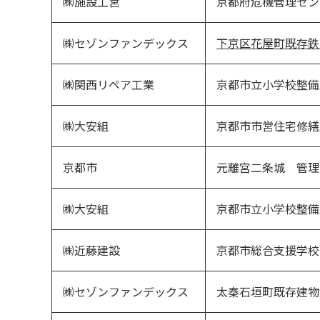
㈱施設工営
京都府危機管理セン
㈱セゾンファンデックス
下京区花屋町既存鉄
㈱関西リペア工業
京都市立小学校整備
㈱大安組
京都市市営住宅修繕
京都市
元離宮二条城 管理
㈱大安組
京都市立小学校整備
㈱近藤建設
京都市総合支援学校
㈱セゾンファンデックス
太秦石垣町既存建物