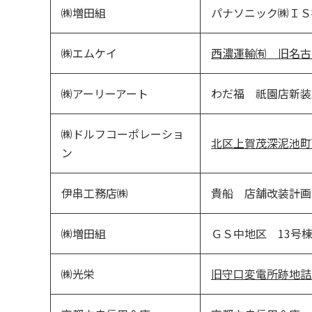
㈱増田組
パナソニック㈱ＩＳ
㈱エムケイ
西濃運輸㈲ 旧名古
㈱アーリーアート
わだ福 祇園店新装
㈱ドルフコーポレーショ
北区上賀茂深泥池町
ン
伊串工務店㈱
貴船 店舗改装計画
㈱増田組
ＧＳ中地区 13号
㈱光栄
旧守口変電所跡地詰