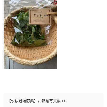
【水耕栽培野菜】お野菜写真集 >>