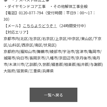
・ダイヤモンドコア工事 ・その他解体工事全般
【電話】0120-077-794（受付時間：平日9：00～17：
30）
【メール】
こちらよりどうぞ！
（24時間受付中）
【対応エリア】
京都市内(北区/左京区/右京区/上京区/中京区/東山区/下京
区/山科区/西京区/南区/伏見区)
京都府内(福知山市/舞鶴市/綾部市/宇治市/宮津市/亀岡市/
城陽市/向日市/長岡京市/八幡市/京田辺市/京丹後市/南丹
市/木津川市/乙訓郡/久世郡/綴喜郡/相楽郡/船井郡/与謝郡)
大阪府/滋賀県/三重県/兵庫県
一覧へ戻る