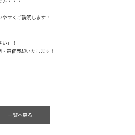
た方・・・
りやすくご説明します！
さい」！
期・高価売却いたします！
、
一覧へ戻る