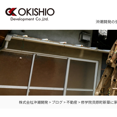
沖潮開発の
株式会社沖潮開発
>
ブログ
>
不動産
>
修学院貝原町新築に