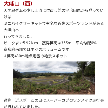
大峰山（西）
天ケ瀬ダムの少し上流に位置し麓の宇治田原から登ってい
けば
ミニバイクサーキットで有名な近畿スポーツランドがある
大峰山へ
行ってきました。
ピークまで5.92ｋｍ 獲得標高は355ｍ 平均勾配6％
京都府南部では中々のボリュームです。
⇓標高430ｍ地点定番の絶景スポット
通称 近スポ この日はスーパーカブのワンメイク走行会
が行われていました。