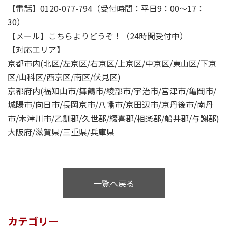
【電話】0120-077-794（受付時間：平日9：00～17：
30）
【メール】
こちらよりどうぞ！
（24時間受付中）
【対応エリア】
京都市内(北区/左京区/右京区/上京区/中京区/東山区/下京
区/山科区/西京区/南区/伏見区)
京都府内(福知山市/舞鶴市/綾部市/宇治市/宮津市/亀岡市/
城陽市/向日市/長岡京市/八幡市/京田辺市/京丹後市/南丹
市/木津川市/乙訓郡/久世郡/綴喜郡/相楽郡/船井郡/与謝郡)
大阪府/滋賀県/三重県/兵庫県
一覧へ戻る
カテゴリー