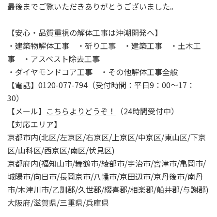
最後までご覧いただきありがとうございました。
【安心・品質重視の解体工事は沖潮開発へ】
・建築物解体工事 ・斫り工事 ・建築工事 ・土木工
事 ・アスベスト除去工事
・ダイヤモンドコア工事 ・その他解体工事全般
【電話】0120-077-794（受付時間：平日9：00～17：
30）
【メール】
こちらよりどうぞ！
（24時間受付中）
【対応エリア】
京都市内(北区/左京区/右京区/上京区/中京区/東山区/下京
区/山科区/西京区/南区/伏見区)
京都府内(福知山市/舞鶴市/綾部市/宇治市/宮津市/亀岡市/
城陽市/向日市/長岡京市/八幡市/京田辺市/京丹後市/南丹
市/木津川市/乙訓郡/久世郡/綴喜郡/相楽郡/船井郡/与謝郡)
大阪府/滋賀県/三重県/兵庫県