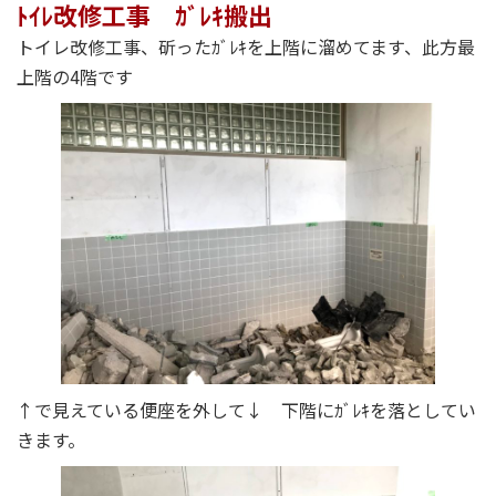
ﾄｲﾚ改修工事 ｶﾞﾚｷ搬出
トイレ改修工事、斫ったｶﾞﾚｷを上階に溜めてます、此方最
上階の4階です
↑で見えている便座を外して↓ 下階にｶﾞﾚｷを落としてい
きます。