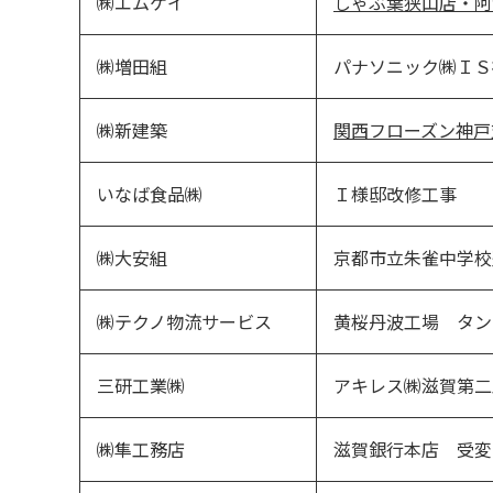
㈱エムケイ
しゃぶ葉狭山店・阿
㈱増田組
パナソニック㈱ＩＳ
㈱新建築
関西フローズン神戸
いなば食品㈱
Ｉ様邸改修工事
㈱大安組
京都市立朱雀中学校
㈱テクノ物流サービス
黄桜丹波工場 タン
三研工業㈱
アキレス㈱滋賀第二
㈱隼工務店
滋賀銀行本店 受変