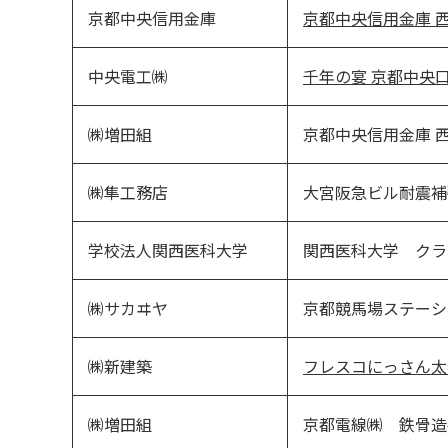
京都中央信用金庫
京都中央信用金庫 
中央電工㈱
千年の宴 京都中央
㈱増田組
京都中央信用金庫 
㈱隼工務店
大宮阪急ビル耐震補
学校法人関西医科大学
関西医科大学 クラ
㈱サカヰヤ
京都競馬場ステーシ
㈱新建築
フレスコにっさん太
㈱増田組
京都電線㈱ 鉄骨造