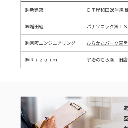
㈱新建築
ＤＴ岸和田26号線 
㈱増田組
パナソニック㈱ＩＳ
㈱京阪エンジニアリング
ひらかたパーク直営
㈱Ｒｉｚａｉｍ
宇治のむら瀬 旧店