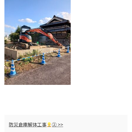
防災倉庫解体工事
② >>