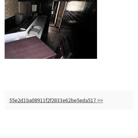
55e2d1ba08911f2f2833e62be5eda517 >>