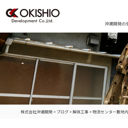
沖潮開発の
株式会社沖潮開発
>
ブログ
>
解体工事
>
物流センター敷地