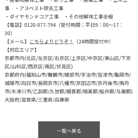
事 ・アスベスト除去工事
・ダイヤモンドコア工事 ・その他解体工事全般
【電話】0120-077-794（受付時間：平日9：00～17：
30）
【メール】
こちらよりどうぞ！
（24時間受付中）
【対応エリア】
京都市内(北区/左京区/右京区/上京区/中京区/東山区/下京
区/山科区/西京区/南区/伏見区)
京都府内(福知山市/舞鶴市/綾部市/宇治市/宮津市/亀岡市/
城陽市/向日市/長岡京市/八幡市/京田辺市/京丹後市/南丹
市/木津川市/乙訓郡/久世郡/綴喜郡/相楽郡/船井郡/与謝郡)
大阪府/滋賀県/三重県/兵庫県
一覧へ戻る